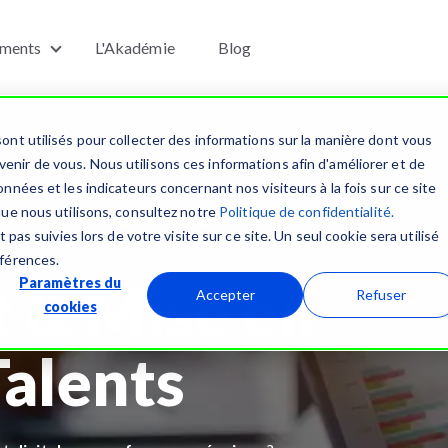
ments
L'Akadémie
Blog
u for Services
Show submenu for Événements
ont utilisés pour collecter des informations sur la manière dont vous
nir de vous. Nous utilisons ces informations afin d'améliorer et de
nnées et les indicateurs concernant nos visiteurs à la fois sur ce site
t dynamise vos recrutements dans
que nous utilisons, consultez notre
Politique de confidentialité.
 pas suivies lors de votre visite sur ce site. Un seul cookie sera utilisé
éférences.
 & Mise en
Paramètres du
Accepter
Refuser
cookies
Talents