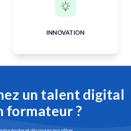
INNOVATION
ez un talent digital
n formateur ?
otre équipe et découvrez nos offres.