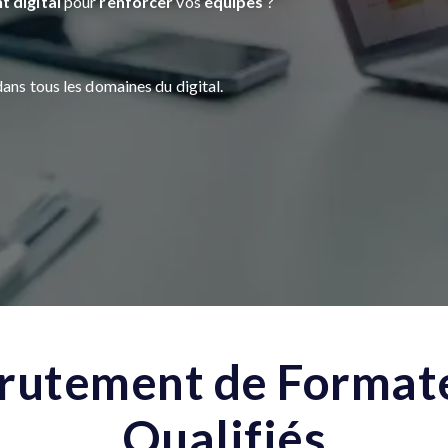
t digital
pour
renforcer
vos
équipes
?
ans tous les domaines du digital.
rutement de Format
Qualifiés