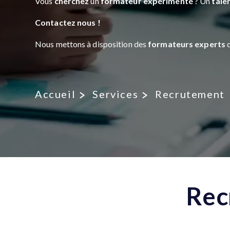
Vous
cherchez
un
formateur expérimenté
? Un
talen
Contactez
nous !
Nous mettons à disposition des
formateurs experts
d
Accueil
Services
Recrutement
Rec