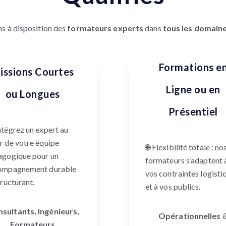
s à disposition des
formateurs experts
dans
tous les domaine
Formations e
issions Courtes
Ligne ou en
ou Longues
Présentiel
ntégrez un expert au
 de votre équipe
🌐 Flexibilité totale : no
agogique pour un
formateurs s’adaptent 
ompagnement durable
vos contraintes logisti
tructurant.
et à vos publics.
sultants, Ingénieurs,
Opérationnelles
Formateurs