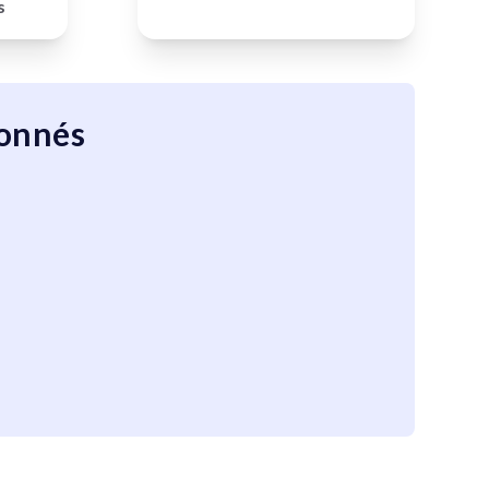
s
ionnés