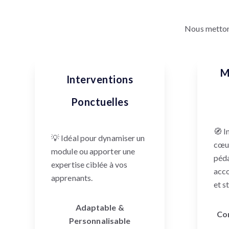
Nous metton
M
Interventions
Ponctuelles
🧭 I
💡 Idéal pour dynamiser un
cœur
module ou apporter une
péd
expertise ciblée à vos
acc
apprenants.
et s
Adaptable &
Con
Personnalisable