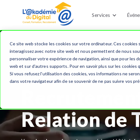
Services
Événe
Show submen
Ce site web stocke les cookies sur votre ordinateur. Ces cookies s
interagissez avec notre site web et nous permettent de nous souve
personnaliser votre expérience de navigation, ainsi que pour les do
L’Akadémie du Digital simplifie e
web et sur d'autres supports. Pour en savoir plus sur les cookies 
Si vous refusez l'utilisation des cookies, vos informations ne seront
le secteur du numérique.
dans votre navigateur afin de se souvenir de ne pas suivre vos pr
Recrutement
Relation de 